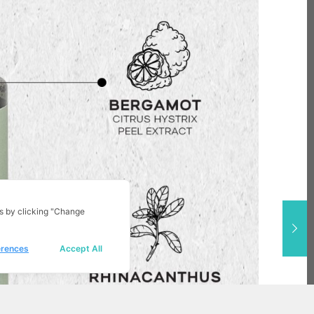
ิดต่อ งานวิจัยนวัตกรรม
, บริการจดแจ้ง อย. และให้คำ
แนะนำการพัฒนาสินค้าใหม่
ริษัท อินโนเวทีฟ ฟาร์ม่า เฮิร์บส์ จำกัด
7/3 ม.5 ต ท่าแร้ง อ.บ้านแหลม จ.เพชรบุรี 76110
obile: 09-5456-6929 , 08-2598-9626
mail:
innovativeherb2@gmail.com
s by clicking "Change
erences
Accept All