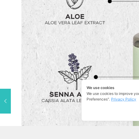
We aim to be the forefront innovative Thai herb cente
merge with modern sciences and smart design for
forwarding the best products from the ancestor to be
advantageous to the people.
We use cookies
We use cookies to improve yo
Preferences".
Privacy Policy