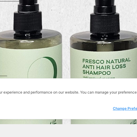
r
We aim to be a happy Thai health corporation that
ต
provides a variety of health products & services of
international quality. Our responsibilities are serving
บ
customers’ need by combining traditional and
scientific knowledge in order to achieve optimal
6
benefits to customers, shareholders, employees and
country.
M
E
ur experience and performance on our website. You can manage your preference
Change Pref
© 2017 Innovative Pharma Herbs. All Rights Reserved.